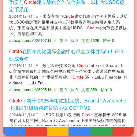
币安与
Circle
建立战略合作伙伴关系，以扩大USDC稳
定币采用
币安宣布与
Circle
建立战略合作伙伴关系，以扩
2024年12月11日 -
大USDC稳定币的采用并支持全球数字资产和金融服务生态系
统。币安将在其产品和服务中整合USDC，
Circle
将为币安提供技
术、流动性和工具。
//stoxp.com/?t/26107.html
- 赞 0
- 踩 0
- 浏览 1029
- 帖子 0
Circle
在阿布扎比国际金融中心成立实体并与LuLuFin
达成合作
数字金融技术公司
Circle
Internet Group，In
2024年12月11日 -
c.宣布在阿布扎比国际金融中心成立一个实体，这是其向中东和
非洲战略扩张的一个重要里程碑。
Circle
还与 LuLu Financial H
oldings （LuLuFin...
//stoxp.com/?t/26095.html
- 赞 0
- 踩 0
- 浏览 858
- 帖子 0
Circle
：将于 2025 年初在以太坊、Base 和 Avalanche
上推出升级版跨链传输协议 CCTP V2
USDC 稳定币发行商
Circle
宣布将于 2025 年
2024年12月10日 -
初在以太坊主网、Base 和 Avalanche 上推出升级版跨链传输协
议 CCTP V2。新版本将显著提升 USDC 跨链转账效率，实现秒
级结算，较现有版本的分钟级结算大幅提升。...