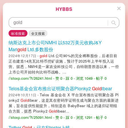
×
HYBBS
标准搜索
全文搜索
纳斯达克上市公司NMHI 以532万美元收购J&Y
Mari
gold
Ltd.多数股份
gold
Ltd.公司90%的完全稀释股份，后者目前
2024年12月17日 -
正在建造14兆瓦比特币挖矿设施，预计于2025年上半年投入运
营。据悉，NMHI是一家农业科技公司，自特朗普胜选以来，一些
上市公司开始转向比特币战略。...
//stoxp.com/?t/26241.html
- 赞 0
- 踩 0
- 浏览 1049
- 帖子 0
Telos基金会宣布推出证明聚合器Plonky2
Gold
ibear
Telos 基金会在 X 平台宣布推出证明聚合器 Pl
2024年10月11日 -
onky2
Gold
ibear，这是其在密码学证明生成与聚合方面的最新进
展，旨在提供性能提升，特别是在 BabyBear 域上的递归证明组
合方面，据悉 Plonky2
Gold
ibear...
//stoxp.com/?t/25091.html
- 赞 0
- 踩 0
- 浏览 1291
- 帖子 0
Tether
Gold
：已在Flipster上线