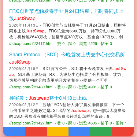
FRC创世节点触发将于11月24日结束，届时将同步上
线
JustSwap
FRC创世节点触发将于11月24日结束，届时将
2020年11月13日 -
同步上线
JustSwap
。FRC总量为6600万枚，持币分红3300万
枚，机枪池2640万枚，创世节点330万枚，基金会132万枚，创
//stoxp.com/?t/2417.html
- 赞 0
- 踩 0
- 浏览 4226
- 帖子 0
Shard Protocol（SDT）今晚首发上线去中心化交易所
JustSwap
SDT官方公告，SDT将于今晚首发上线
JustSw
2020年08月18日 -
ap
。SDT基于波场链TRX，为波场生态拓展了分片板块，致力于
为那些希望构建分散应用的开发者和企业提供一个可扩
//stoxp.com/?t/1480.html
- 赞 0
- 踩 0
- 浏览 4981
- 帖子 0
孙宇晨：
Justswap
将于8月18日上线
波场TRON创始人孙宇晨发推特披露，下一个
2020年08月12日 -
百倍币辈出之地必定是JST出品的
Justswap
，想一想以太坊量级
的USDT买盘没有拥堵和手续费会铸造出怎样的奇迹，8
//stoxp.com/?t/1427.html
- 赞 0
- 踩 0
- 浏览 4635
- 帖子 0
- 图片 1
更多内容...