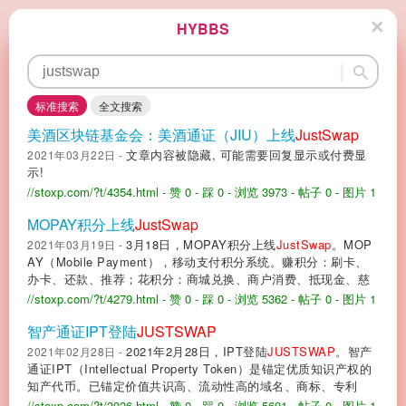
×
HYBBS
标准搜索
全文搜索
美酒区块链基金会：美酒通证（JIU）上线
JustSwap
文章内容被隐藏, 可能需要回复显示或付费显
2021年03月22日 -
示!
//stoxp.com/?t/4354.html
- 赞 0
- 踩 0
- 浏览 3973
- 帖子 0
- 图片 1
MOPAY积分上线
JustSwap
3月18日，MOPAY积分上线
JustSwap
。MOP
2021年03月19日 -
AY（Mobile Payment），移动支付积分系统。赚积分：刷卡、
办卡、还款、推荐；花积分：商城兑换、商户消费、抵现金、慈
//stoxp.com/?t/4279.html
- 赞 0
- 踩 0
- 浏览 5362
- 帖子 0
- 图片 1
智产通证IPT登陆
JUSTSWAP
2021年2月28日，IPT登陆
JUSTSWAP
。智产
2021年02月28日 -
通证IPT（Intellectual Property Token）是锚定优质知识产权的
知产代币。已锚定价值共识高、流动性高的域名、商标、专利
//stoxp.com/?t/3926.html
- 赞 0
- 踩 0
- 浏览 5691
- 帖子 0
- 图片 1