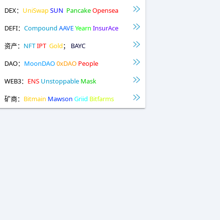
DEX：
UniSwap
SUN
Pancake
Opensea
DEFI：
Compound
AAVE
Yearn
InsurAce
资产：
NFT
IPT
Gold
；
BAYC
DAO：
MoonDAO
0xDAO
People
WEB3：
ENS
Unstoppable
Mask
矿商：
Bitmain
Mawson
Griid
Bitfarms